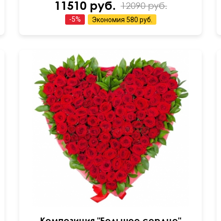
11510 руб.
12090 руб.
-
5
%
Экономия
580 руб.
На оазисе
20 см
50 см
Композиция "Большое сердце"