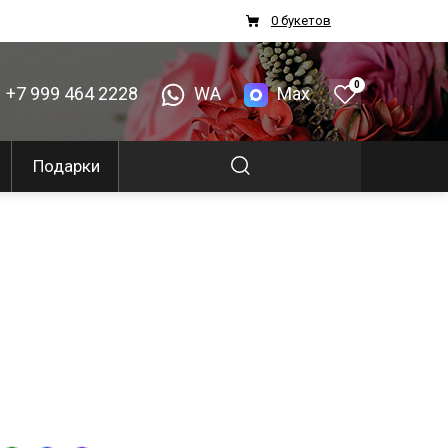
0 букетов
0
+7 999 464 2228
WA
Max
Подарки