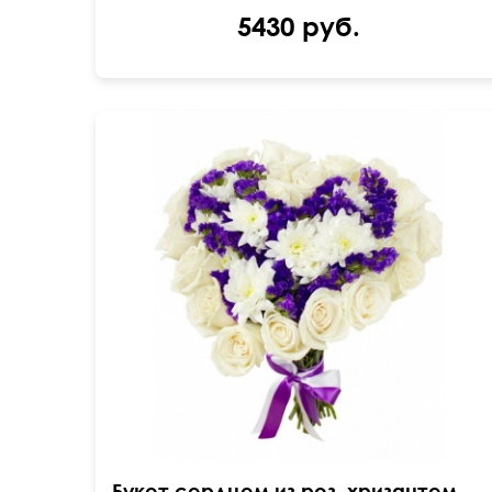
5430 руб.
50 см
35 см
Букет сердцем из роз, хризантем и статицы