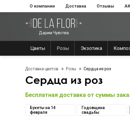
О компании
Доставка
Отзывы
А
Дарим Чувства
Цветы
Розы
Экзотика
Компо
Доставка цветов
Розы
Сердца из роз
Сердца из роз
Бесплатная доставка от суммы заказ
Букеты на 14
Годовщина
февраля
свадьбы