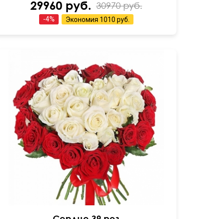
29960 руб.
30970 руб.
-
4
%
Экономия
1010 руб.
50 см
40 см
Сердце 39 роз