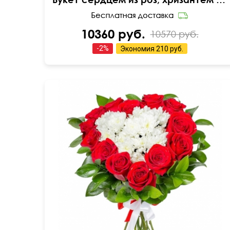
10360 руб.
10570 руб.
-
2
%
Экономия
210 руб.
На проволочном каркасе
50 см
30 см