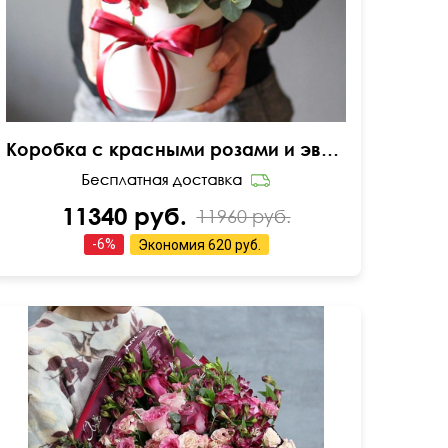
Коробка с красными розами и эвкалиптом
11340 руб.
11960 руб.
-
6
%
Экономия
620 руб.