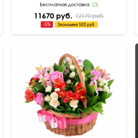
11670 руб.
12170 руб.
-
5
%
Экономия
500 руб.
Декор с атласной ленты
30 см
30 см