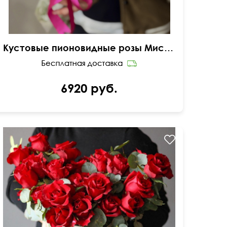
Кустовые пионовидные розы Мисти Баблс
6920 руб.
40 см
45 см