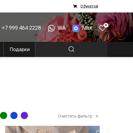
0 букетов
0
+7 999 464 2228
WA
Max
Подарки
Очистить фильтр