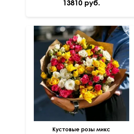
13810 руб.
В крафт бумаге
40 см
50 см
Кустовые розы микс