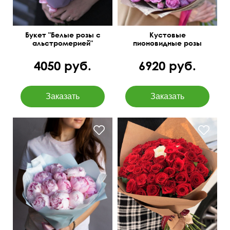
Букет "Белые розы с
Кустовые
альстромерией"
пионовидные розы
Бомбастик Баблс
4050 руб.
6920 руб.
Упаковка фетр
Всегда в наличии