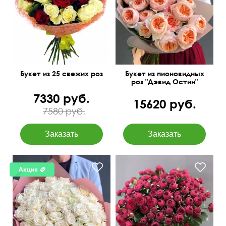
В дизайнерской упаковке
60 см
40 см
Букет из 25 свежих роз
Букет из пионовидных
роз "Дэвид Остин"
7330 руб.
15620 руб.
7580 руб.
Розы Спрей, высота 40-50
50 см
60 см
см.