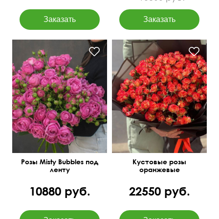
В дизайнерской матовой
50 см
50 см
пленке
Розы Misty Bubbles под
Кустовые розы
ленту
оранжевые
10880 руб.
22550 руб.