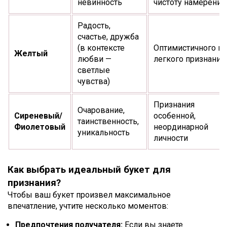
невинность
чистоту намерений
Радость,
счастье, дружба
(в контексте
Оптимистичного и
Желтый
любви —
легкого признания
светлые
чувства)
Признания
Очарование,
Сиреневый/
особенной,
таинственность,
Фиолетовый
неординарной
уникальность
личности
Как выбрать идеальный букет для
признания?
Чтобы ваш букет произвел максимальное
впечатление, учтите несколько моментов:
Предпочтения получателя:
Если вы знаете