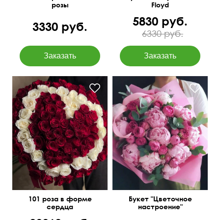
розы
Floyd
5830 руб.
3330 руб.
6330 руб.
Пионы Голландия 11,
I love you
кустовые розы, эвкалипт
парвифолия 3
101 роза в форме
Букет "Цветочное
сердца
настроение"