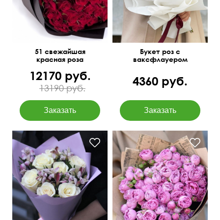
51 свежайшая
Букет роз с
красная роза
ваксфлауером
"Комплимент
12170 руб.
королеве"
4360 руб.
13190 руб.
Очень чувственный
В крафтовой упаковке
букетик