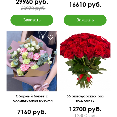
29960 руб.
16610 руб.
30970 руб.
Диантусы, декор, зелень
50 см
55 см
Сборный букет с
55 эквадорских роз
голландскими розами
под ленту
"Театр"
12700 руб.
7160 руб.
13800 руб.