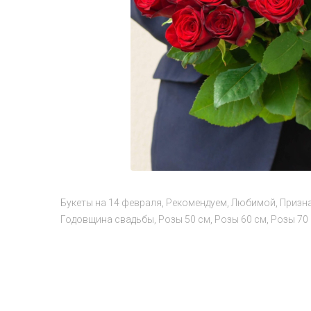
Букеты на 14 февраля
Рекомендуем
Любимой
Призн
Годовщина свадьбы
Розы 50 см
Розы 60 см
Розы 70