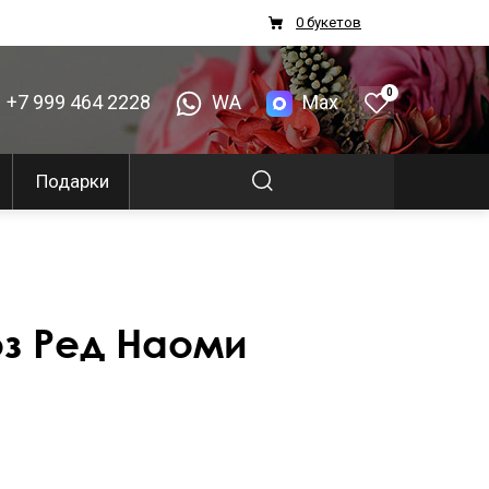
0 букетов
0
+7 999 464 2228
WA
Max
Подарки
оз Ред Наоми