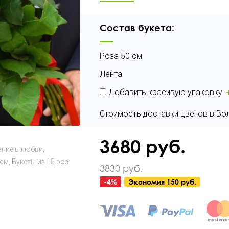
Состав букета:
Роза 50 см
Лента
Добавить красивую упаковку
Стоимость доставки цветов в Вол
3680
руб.
ание в любви
 см
Букеты из 15 роз
3830 руб.
-
4
%
Экономия
150 руб.