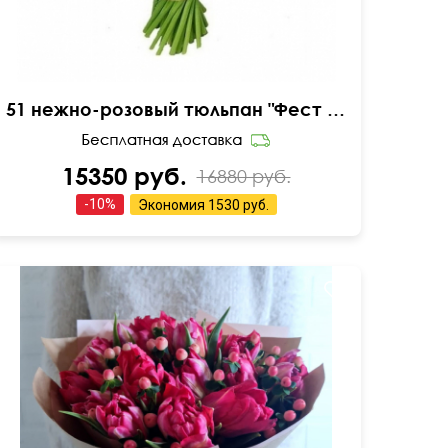
51 нежно-розовый тюльпан "Фест рози"
15350 руб.
16880 руб.
-
10
%
Экономия
1530 руб.