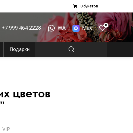
0 букетов
0
+7 999 464 2228
WA
Max
Подарки
их цветов
"
VIP