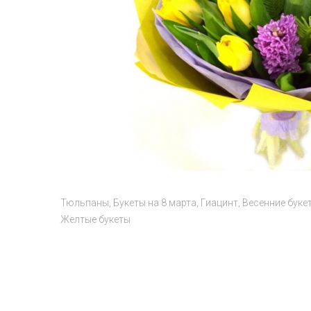
Тюльпаны
Букеты на 8 марта
Гиацинт
Весенние буке
Желтые букеты