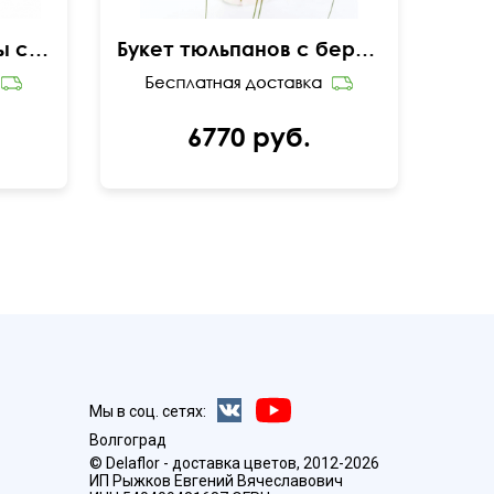
Ароматные гиацинты с тюльпанами
Букет тюльпанов с берграссом "Впечатление"
6770 руб.
Мы в соц. сетях:
Волгоград
© Delaflor - доставка цветов, 2012-2026
ИП Рыжков Евгений Вячеславович