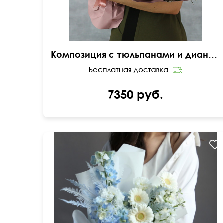
Композиция с тюльпанами и диантусами "Пируэт"
7350 руб.
Дельфиниум, эустома, маттиола, амбрелла,
упаковка, лента...