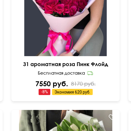
55 см
40 см
31 ароматная роза Пинк Флойд
7550 руб.
8170 руб.
-
8
%
Экономия
620 руб.