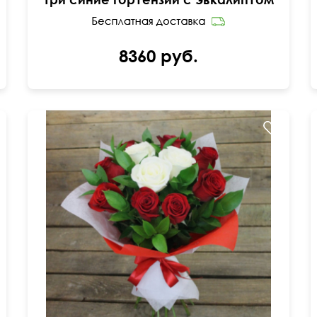
8360 руб.
Двойной фетр
ы
50 см
40 см