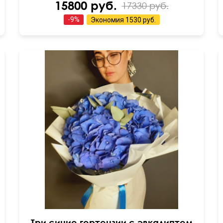
15800 руб.
17330 руб.
-
9
%
Экономия
1530 руб.
Три синие гортензии с эвкалиптом