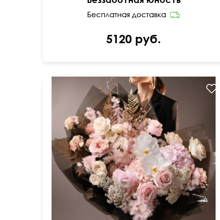
5120 руб.
Озотамнус, орхидея ванда, аспарагус, сухоцвет