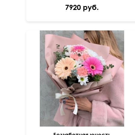
7920 руб.
Гербера, кустовая хризантема, фисташка,
эвкалипт парвифолия
Беззаботная юность