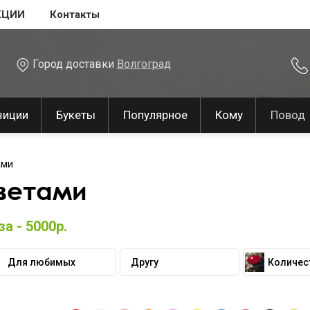
КЦИИ
Контакты
Город доставки
Волгоград
зиции
Букеты
Популярное
Кому
Повод
ами
ветами
а - 5000р.
Для любимых
Другу
Количес