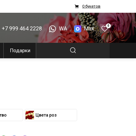
0 букетов
0
+7 999 464 2228
WA
Max
Подарки
тво
Цвета роз