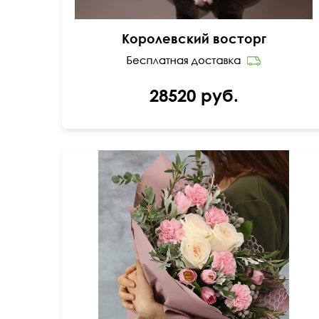
Королевский восторг
28520 руб.
Зелень: бруния, листья питтоспорума