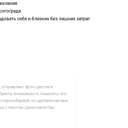
желания.
олгограде.
овать себя и близких без лишних затрат.
, отправляют фото цветов в
 букета, возможность поменять что-
р пересобирали, но сделали как мне
ку с текстом. Цена=качество,