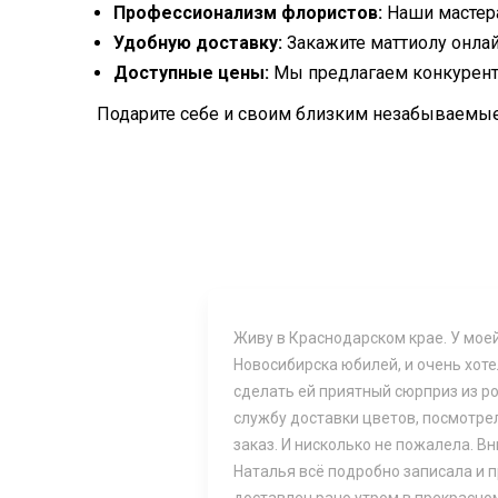
Профессионализм флористов:
Наши мастера
Удобную доставку:
Закажите маттиолу онлай
Доступные цены:
Мы предлагаем конкурентн
Подарите себе и своим близким незабываемые э
Живу в Краснодарском крае. У моей
Новосибирска юбилей, и очень хоте
сделать ей приятный сюрприз из ро
службу доставки цветов, посмотре
заказ. И нисколько не пожалела. 
Наталья всё подробно записала и 