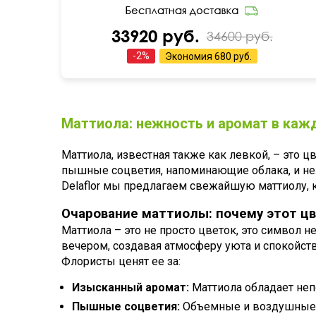
33920 руб.
34600 руб.
-
2
%
Экономия
680 руб.
Маттиола: нежность и аромат в каж
Маттиола, известная также как левкой, – это 
пышные соцветия, напоминающие облака, и не
Delaflor мы предлагаем свежайшую маттиолу, 
Очарование маттиолы: почему этот ц
Маттиола – это не просто цветок, это символ 
вечером, создавая атмосферу уюта и спокойств
Флористы ценят ее за:
Изысканный аромат:
Маттиола обладает неп
Пышные соцветия:
Объемные и воздушные ц