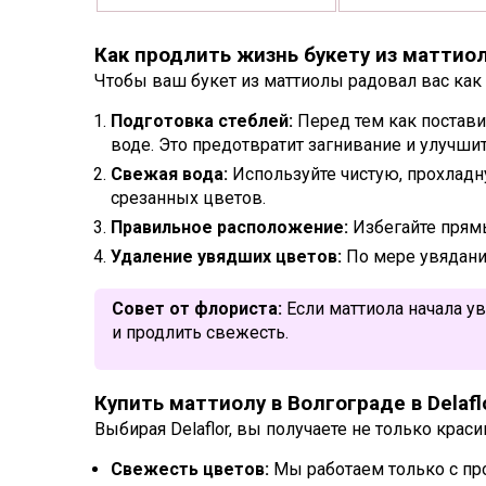
Как продлить жизнь букету из маттио
Чтобы ваш букет из маттиолы радовал вас ка
Подготовка стеблей:
Перед тем как поставит
воде. Это предотвратит загнивание и улучши
Свежая вода:
Используйте чистую, прохладн
срезанных цветов.
Правильное расположение:
Избегайте прямы
Удаление увядших цветов:
По мере увядания
Совет от флориста:
Если маттиола начала ув
и продлить свежесть.
Купить маттиолу в Волгограде в Delafl
Выбирая Delaflor, вы получаете не только кра
Свежесть цветов:
Мы работаем только с пр