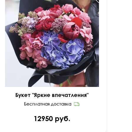
Кустовая роза пионовидная, гвоздика лунная,
гортензия, пион, сирень
Букет "Яркие впечатления"
12950 руб.