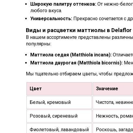
Широкую палитру оттенков:
От нежно-белог
любого вкуса.
Универсальность:
Прекрасно сочетается с д
Виды и расцветки маттиолы в Delaflor
В нашем ассортименте представлены различны
популярны:
Маттиола седая (Matthiola incana):
Отличает
Маттиола двурогая (Matthiola bicornis):
Мене
Мы тщательно отбираем цветы, чтобы предлож
Цвет
Значение
Белый, кремовый
Чистота, невинн
Розовый, сиреневый
Нежность, рома
Фиолетовый, лавандовый
Роскошь, загадо