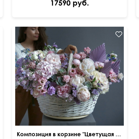
17590 руб.
Твидии, статица, суккуленты, матиолы, клематисы,
папоротник и др.
Композиция в корзине "Цветущая магия"