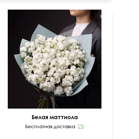
Нежный, слегка сладковатый аромат
Белая маттиола