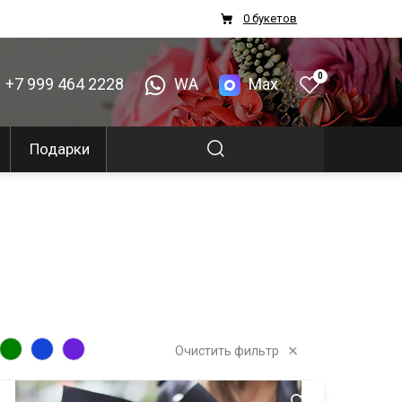
0 букетов
0
+7 999 464 2228
WA
Max
Подарки
Очистить фильтр