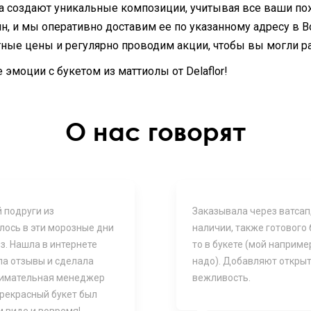
 создают уникальные композиции, учитывая все ваши по
н, и мы оперативно доставим ее по указанному адресу в В
ые цены и регулярно проводим акции, чтобы вы могли рад
моции с букетом из маттиолы от Delaflor!
О нас говорят
 подруги из
Заказывала через ватсап
лось в эти морозные дни
наличии, также готового
з. Нашла в интернете
то в букете (мой наприме
ла отзывы и сделала
надо). Добавляют открыт
Внимательная менеджер
вежливость.
прекрасный букет был