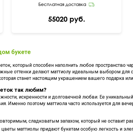
55020 руб.
дом букете
цветок, который способен наполнить любое пространство ч
жные оттенки делают маттиолу идеальным выбором для со
которая станет настоящим украшением вашего подарка или
веток так любим?
нежности, искренности и долговечной любви. Ее уникальны
ия. Именно поэтому маттиола часто используется для веч
овторимым, сладковатым запахом, который не оставит р
веты маттиолы придают букетам особую легкость и элег