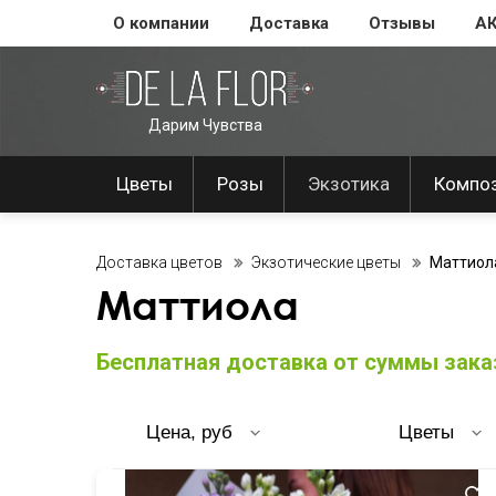
О компании
Доставка
Отзывы
А
Дарим Чувства
Цветы
Розы
Экзотика
Компо
Доставка цветов
Экзотические цветы
Маттиол
Маттиола
Бесплатная доставка от суммы заказ
Цена, руб
Цветы