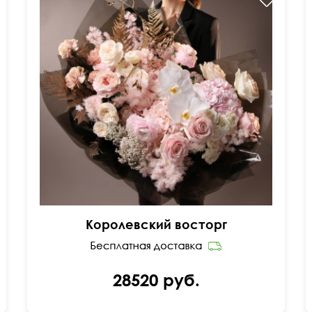
Озотамнус, орхидея ванда, аспарагус, сухоцветы
Королевский восторг
28520 руб.