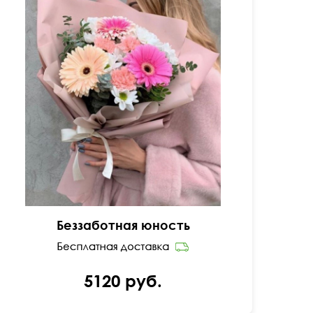
Гербера, кустовая хризантема, фисташка,
эвкалипт парвифолия
Беззаботная юность
5120 руб.