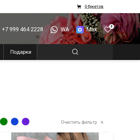
0 букетов
0
+7 999 464 2228
WA
Max
Подарки
Очистить фильтр