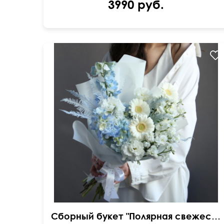
3990 руб.
Дельфиниум, эустома, маттиола, амбрелла,
упаковка, лента...
Сборный букет "Полярная свежесть"