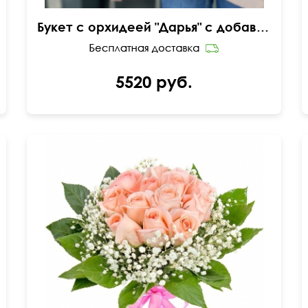
Букет с орхидеей "Дарья" с добавлением роз и эустомы
5520 руб.
50 см
35 см