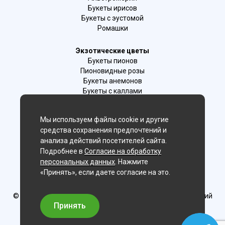
Букеты ирисов
Букеты с эустомой
Ромашки
Экзотические цветы
Букеты пионов
Пионовидные розы
Букеты анемонов
Букеты с каллами
Букеты с фрезиями
Цимбидиум
Мы используем файлы cookie и другие
Лаванда
средства сохранения предпочтений и
Гиацинты
анализа действий посетителей сайта.
Подробнее в
Согласие на обработку
Мы в соц. сетях:
персональных данных
. Нажмите
«Принять», если даете согласие на это.
Волгоград
© Delaflor - доставка цветов, 2012-2026
ИП Рыжков Евгений
Вячеславович
Принять
ИНН 540409481687 ОГРН 325547600130383