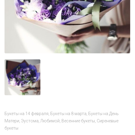
Букеты на 14 февраля
Букеты на 8 марта
Букеты на День
Матери
Эустома
Любимой
Весенние букеты
Сиреневые
букеты