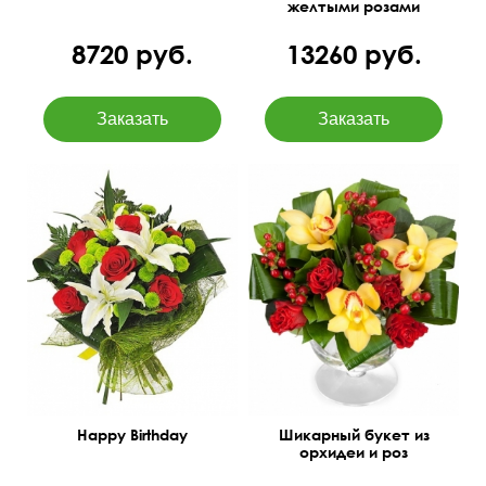
желтыми розами
8720 руб.
13260 руб.
Хризантема Филин Грин,
лилия, роза, папоротник,
50 см
40 см
аспидистра, упаковка
(сизаль).
Happy Birthday
Шикарный букет из
орхидеи и роз