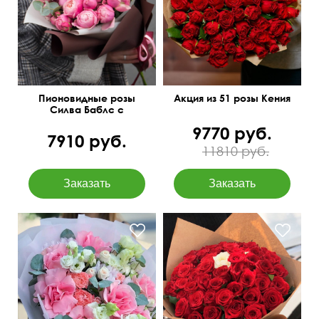
Пионовидные розы
Акция из 51 розы Кения
Силва Баблс с
эвкалиптом
9770 руб.
7910 руб.
11810 руб.
Вывернутые розы,
лизиантусы (эустома),
Всегда в наличии
гвоздика