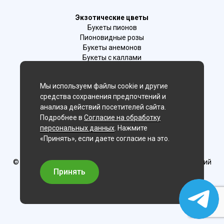
Экзотические цветы
Букеты пионов
Пионовидные розы
Букеты анемонов
Букеты с каллами
Букеты с фрезиями
Цимбидиум
Мы используем файлы cookie и другие
Лаванда
средства сохранения предпочтений и
Гиацинты
анализа действий посетителей сайта.
Подробнее в
Согласие на обработку
Мы в соц. сетях:
персональных данных
. Нажмите
«Принять», если даете согласие на это.
Волгоград
© Delaflor - доставка цветов, 2012-2026
ИП Рыжков Евгений
Вячеславович
Принять
ИНН 540409481687 ОГРН 325547600130383