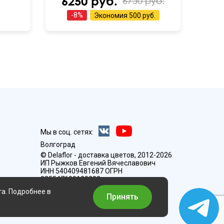
6250 руб.
6750 руб.
-
8
%
Экономия
500 руб.
Мы в соц. сетях:
Волгоград
© Delaflor - доставка цветов, 2012-2026
ИП Рыжков Евгений Вячеславович
ИНН 540409481687 ОГРН
325547600130383
та. Подробнее в
Принять