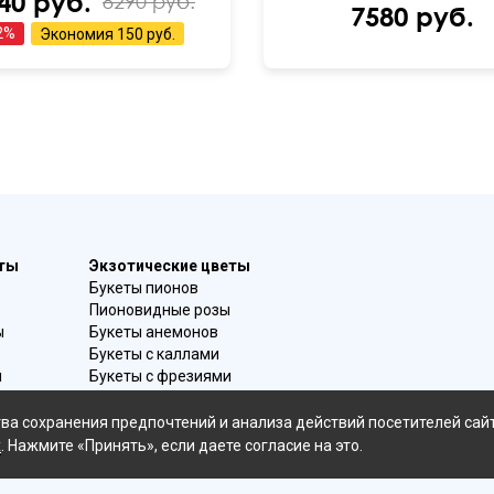
40 руб.
8290 руб.
7580 руб.
2
%
Экономия
150 руб.
еты
Экзотические цветы
Букеты пионов
Пионовидные розы
ы
Букеты анемонов
Букеты с каллами
и
Букеты с фрезиями
в
Цимбидиум
омой
Лаванда
ва сохранения предпочтений и анализа действий посетителей сай
Гиацинты
х
. Нажмите «Принять», если даете согласие на это.