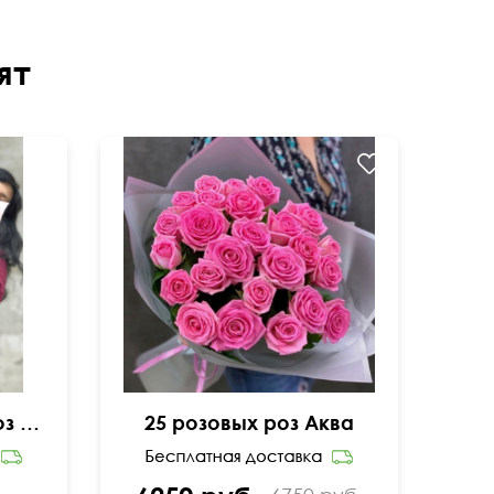
ят
Букет вывернутых роз Эксплорер
25 розовых роз Аква