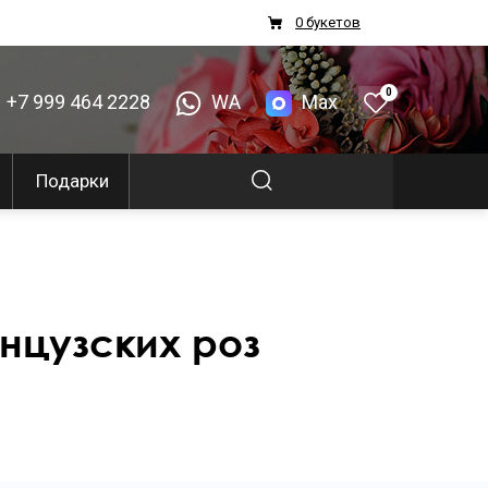
0 букетов
0
+7 999 464 2228
WA
Max
Подарки
нцузских роз