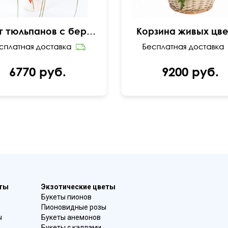
Букет тюльпанов с берграссом "Впечатление"
Корзина живых цв
6770 руб.
9200 руб.
еты
Экзотические цветы
Букеты пионов
Пионовидные розы
ы
Букеты анемонов
Букеты с каллами