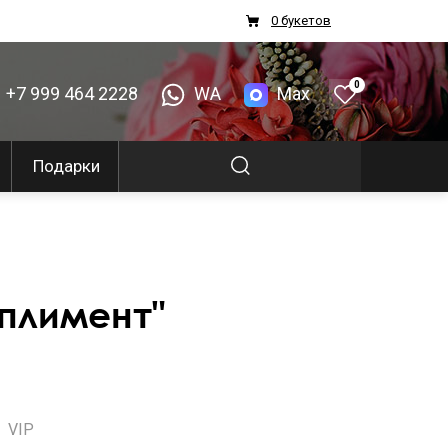
0 букетов
0
+7 999 464 2228
WA
Max
Подарки
плимент"
VIP