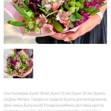
Альстромерии
Букет 18 лет
Букет 25 лет
Букет 30 лет
Букеты
на День Матери
Товары со скидкой
Букеты для молодоженов
День семьи
Выпускной
Рождение ребенка
Доставка цветов