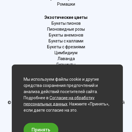
Ромашки
Экзотические цветы
Букеты пионов
Пионовидные розы
Букеты анемонов
Букеты с каллами
Букеты с фрезиями
Цимбидиум
Лаванда
Гиацинты
Мы используем файлы cookie и другие
Мы в соц. сетях:
средства сохранения предпочтений и
анализа действий посетителей сайта.
Волгоград
Подробнее в
Согласие на обработку
© Delaflor - доставка цветов, 2012-2026
ИП Рыжков Евгений
персональных данных
. Нажмите «Принять»,
Вячеславович
если даете согласие на это.
ИНН 540409481687 ОГРН 325547600130383
Принять