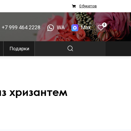
0 букетов
0
+7 999 464 2228
WA
Max
Подарки
из хризантем