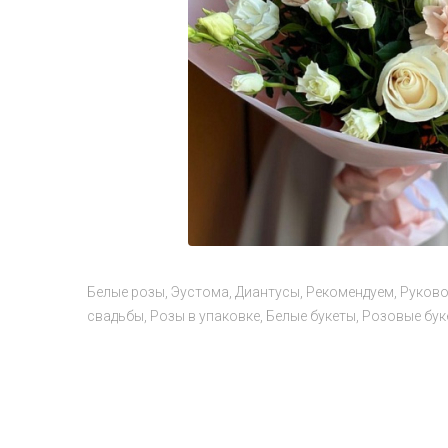
Белые розы
Эустома
Диантусы
Рекомендуем
Руков
свадьбы
Розы в упаковке
Белые букеты
Розовые бук