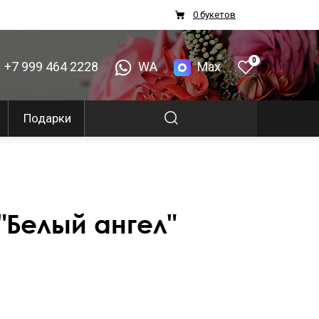
0 букетов
0
+7 999 464 2228
WA
Max
Подарки
"Белый ангел"